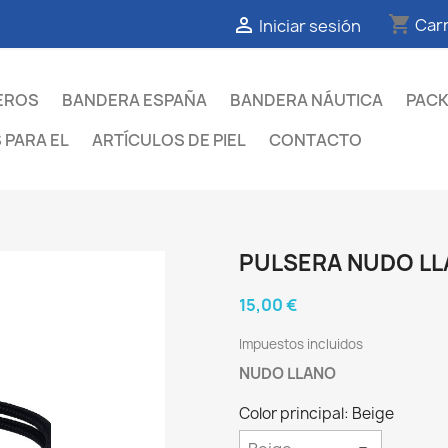
shopping_cart

Carr
Iniciar sesión
EROS
BANDERA ESPAÑA
BANDERA NÁUTICA
PAC
 PARA EL
ARTÍCULOS DE PIEL
CONTACTO
PULSERA NUDO L
15,00 €
Impuestos incluidos
NUDO LLANO
Color principal: Beige