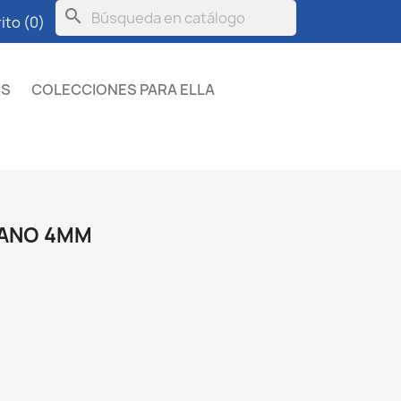
search
ito
(0)
KS
COLECCIONES PARA ELLA
LANO 4MM