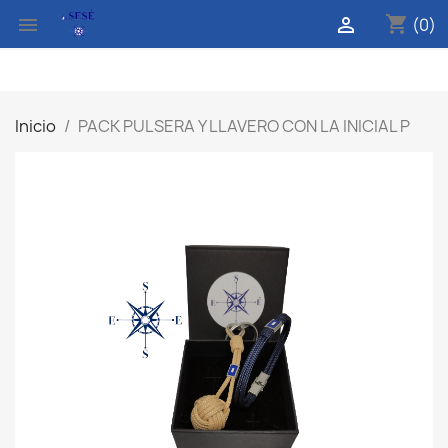
shopping_cart


(0)
Inicio
PACK PULSERA Y LLAVERO CON LA INICIAL P