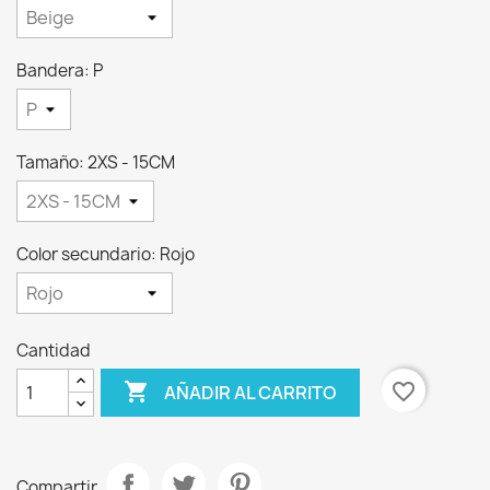
Bandera: P
Tamaño: 2XS - 15CM
Color secundario: Rojo
Cantidad

favorite_border
AÑADIR AL CARRITO
Compartir