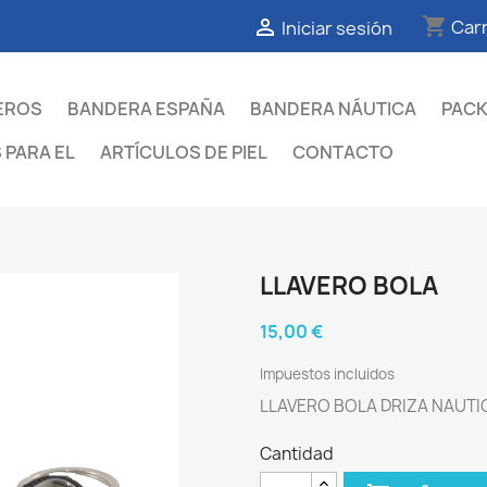
shopping_cart

Carr
Iniciar sesión
EROS
BANDERA ESPAÑA
BANDERA NÁUTICA
PAC
 PARA EL
ARTÍCULOS DE PIEL
CONTACTO
LLAVERO BOLA
15,00 €
Impuestos incluidos
LLAVERO BOLA DRIZA NAUTI
Cantidad