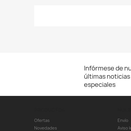
Infórmese de n
últimas noticias
especiales
PRODUCTOS
NUES
Ofertas
Envío
Novedades
Aviso l