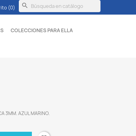
search
ito
(0)
KS
COLECCIONES PARA ELLA
CA 3MM. AZUL MARINO.