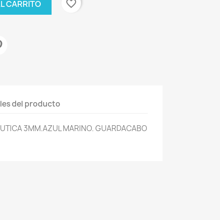
favorite_border
AL CARRITO
les del producto
AUTICA 3MM.AZUL MARINO. GUARDACABO